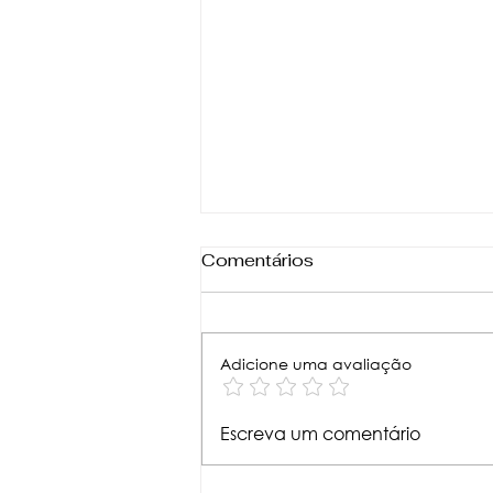
Comentários
Adicione uma avaliação
Cortando Custos sem
Escreva um comentário
Perder Qualidade: A
Eficiência da