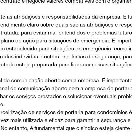
 contrato e negocie valores compatíveis com o orçamen
nte as atribuições e responsabilidades da empresa. É f
endimento claro sobre quais são as atribuições e resp
ratada, para evitar mal-entendidos e problemas futuro
plano de ação para situações de emergência. É import
o estabelecido para situações de emergência, como in
radas indevidas e outros problemas de segurança, para
atada esteja preparada para lidar com essas situações
l de comunicação aberto com a empresa. É importante 
nal de comunicação aberto com a empresa de portaria
r os serviços prestados e solucionar eventuais probl
te.
rceirização de serviços de portaria para condomínios 
vez mais utilizada e eficaz para garantir a segurança e 
No entanto, é fundamental que o síndico esteja ciente