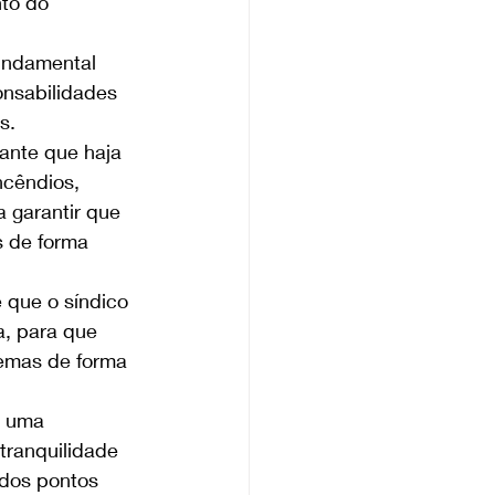
to do 
undamental 
onsabilidades 
s. 
ante que haja 
cêndios, 
 garantir que 
 de forma 
que o síndico 
, para que 
emas de forma 
é uma 
tranquilidade 
 dos pontos 