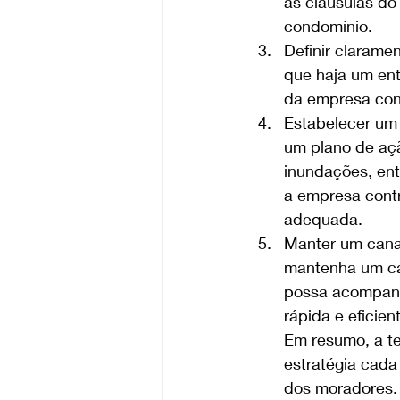
às cláusulas do
condomínio. 
Definir clarame
que haja um ent
da empresa cont
Estabelecer um 
um plano de açã
inundações, ent
a empresa contr
adequada. 
Manter um cana
mantenha um ca
possa acompanha
rápida e eficien
Em resumo, a te
estratégia cada 
dos moradores. 