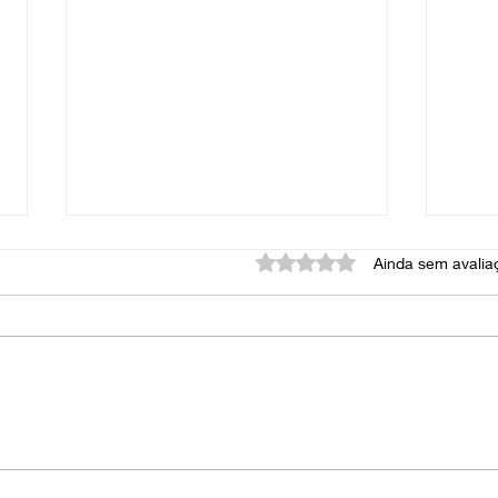
Avaliado com 0 de 5 estrel
Ainda sem avalia
Como Garantir a Eficiência
A Im
da Portaria do seu
Terc
Condomínio Durante as