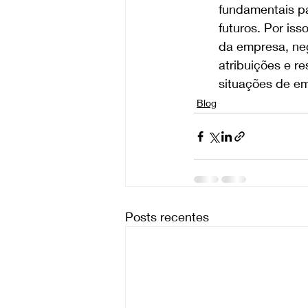
fundamentais pa
futuros. Por is
da empresa, neg
atribuições e r
situações de e
Blog
Posts recentes