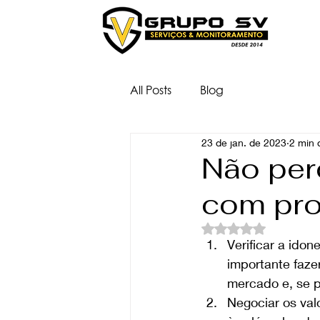
All Posts
Blog
23 de jan. de 2023
2 min d
Não per
com pro
Avaliado com NaN d
Verificar a ido
importante faze
mercado e, se po
Negociar os val