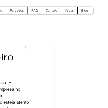
os
Parceiros
FAQ
Contato
Vagas
Blog
iro
esa. É 
empresa no 
s. 
o esteja atento 